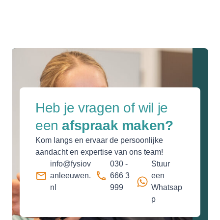
Heb je vragen of
wil je
een
afspraak maken?
Kom langs en ervaar de persoonlijke
aandacht en expertise van ons team!
info@fysiov
030 -
Stuur
anleeuwen.
666 3
een
nl
999
Whatsap
p