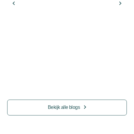
Meernbrug tijdelijk dicht voor auto’s –
werkzaamheden van 3 t/m 7 november
31 okt 24
< 1 minuut
Bekijk alle blogs