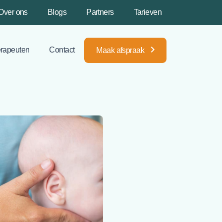
Over ons
Blogs
Partners
Tarieven
rapeuten
Contact
Maak afspraak