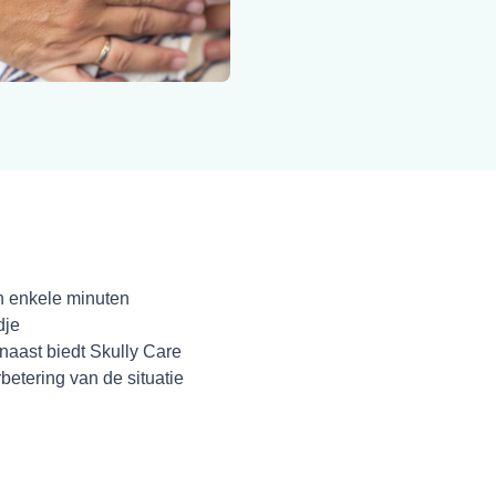
n enkele minuten
dje
rnaast biedt Skully Care
etering van de situatie