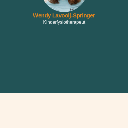
Wendy Lavooij-Springer
Kinderfysiotherapeut