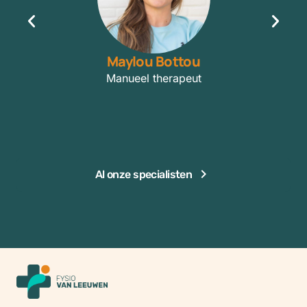
Maylou Bottou
Manueel therapeut
(Sp
Al onze specialisten