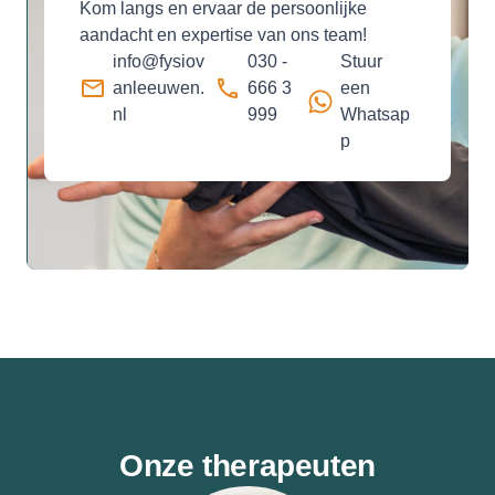
Kom langs en ervaar de persoonlijke
aandacht en expertise van ons team!
info@fysiov
030 -
Stuur
anleeuwen.
666 3
een
nl
999
Whatsap
p
Onze therapeuten